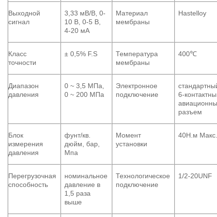
Выходной
3,33 мВ/В, 0-
Материал
Hastelloy
сигнал
10 В, 0-5 В,
мембраны
4-20 мА
Класс
± 0,5% F.S
Температура
400℃
точности
мембраны
Диапазон
0 ~ 3,5 МПа,
Электронное
стандартны
давления
0 ~ 200 МПа
подключение
6-контактны
авиационн
разъем
Блок
фунт/кв.
Момент
40Н.м Макс
измерения
дюйм, бар,
установки
давления
Мпа
Перегрузочная
номинальное
Технологическое
1/2-20UNF
способность
давление в
подключение
1,5 раза
выше